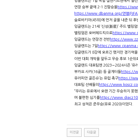
잉글랜드는 1일 독일 겔젠키르헨에서 열린
연장 승부 끝에 2-1 진땀승을
https://w
https://www.dbanma.org/연맹(FIFA
슬로바키아(45위)에 먼저 골을 내준 뒤 후
잉글랜드는 21세 ‘신성(新星)’ 주드 벨링엄
벨링엄은 오버헤드킥으로
https://www
잉글랜드는 연장전 전반
https://www.z
잉글랜드는 7일
https://www.cpanma
잉글랜드가 8강에 오르긴 했지만 경기력을
이번 대회 개막을 앞두고 우승 후보 1순위
잉글랜드 대표팀엔 2023∼2024시즌 ‘유러
부카요 사카(16골) 등 골게터들
https://
유러피안 골든슈’는 유럽 축구
https://w
대표팀 선배들의
https://www.koscz.c
“우리는 유로에서 오랜 기간 우승하지 못
며 불편한 심기를
https://www.diacz1
최고 성적은 준우승(유로 2020)이었다.
이전글
다음글