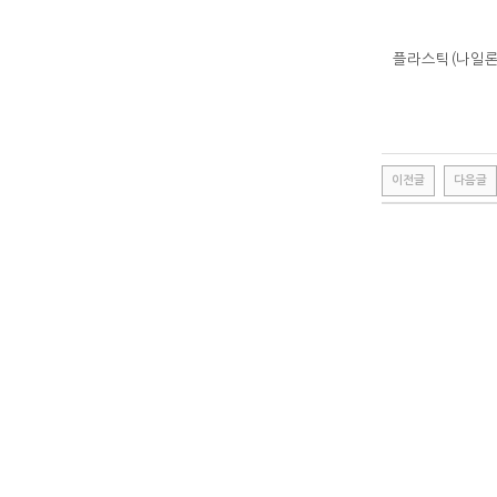
플라스틱(나일론
이전글
다음글