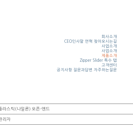
회사소개
CEO인사말
연혁
찾아오시는길
사업소개
사업소개
제품소개
Zipper
Slider
특수 탭
고객센터
공지사항
질문과답변
자주하는질문
플라스틱(나일론) 오픈-엔드
관리자